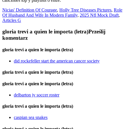
Nicias' Definition Of Courage
,
Holly Tree Diseases Pictures
,
Role
Of Husband And Wife In Modern Family
,
2025 Nfl Mock Draft
,
Articles G
gloria trevi a quien le importa (letra)
Prześlij
komentarz
gloria trevi a quien le importa (letra)
did rockefeller start the american cancer society
gloria trevi a quien le importa (letra)
gloria trevi a quien le importa (letra)
delbarton jv soccer roster
gloria trevi a quien le importa (letra)
caspian sea snakes
gloria trevi a quien le importa (letra)