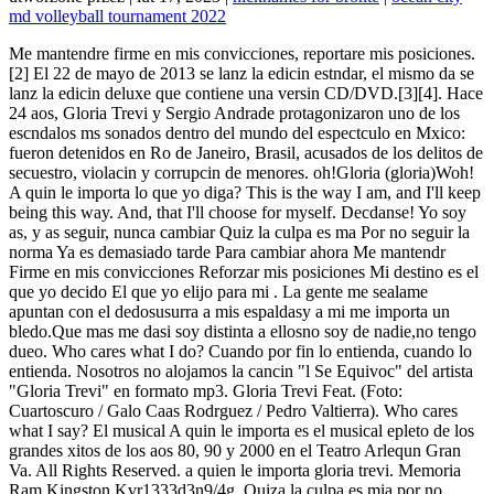
md volleyball tournament 2022
Me mantendre firme en mis convicciones, reportare mis posiciones. [2] El 22 de mayo de 2013 se lanz la edicin estndar, el mismo da se lanz la edicin deluxe que contiene una versin CD/DVD.[3][4]. Hace 24 aos, Gloria Trevi y Sergio Andrade protagonizaron uno de los escndalos ms sonados dentro del mundo del espectculo en Mxico: fueron detenidos en Ro de Janeiro, Brasil, acusados de los delitos de secuestro, violacin y corrupcin de menores. oh!Gloria (gloria)Woh! A quin le importa lo que yo diga? This is the way I am, and I'll keep being this way. And, that I'll choose for myself. Decdanse! Yo soy as, y as seguir, nunca cambiar Quiz la culpa es ma Por no seguir la norma Ya es demasiado tarde Para cambiar ahora Me mantendr Firme en mis convicciones Reforzar mis posiciones Mi destino es el que yo decido El que yo elijo para mi . La gente me sealame apuntan con el dedosusurra a mis espaldasy a mi me importa un bledo.Que mas me dasi soy distinta a ellosno soy de nadie,no tengo dueo. Who cares what I do? Cuando por fin lo entienda, cuando lo entienda. Nosotros no alojamos la cancin "l Se Equivoc" del artista "Gloria Trevi" en formato mp3. Gloria Trevi Feat. (Foto: Cuartoscuro / Galo Caas Rodrguez / Pedro Valtierra). Who cares what I say? El musical A quin le importa es el musical epleto de los grandes xitos de los aos 80, 90 y 2000 en el Teatro Arlequn Gran Va. All Rights Reserved. a quien le importa gloria trevi. Memoria Ram Kingston Kvr1333d3n9/4g, Quiza la culpa es mia por no seguir la norma, ya es demasiado tarde para cambiar ahora. Arrasando Con La Vida - Thalia - EP. Esa Hembra Es Mala. Trevi dijo sobre "Me Ro de Ti": "Me encant la meloda, me encant el concepto de la cancin, pero era un poco corta, as que escrib una pequea parte de ella". Imagenes De Calaveras Con Fuego Para Dibujar, Mi destino es el que yo decido el que yo elijo para mi a quien le importa lo que yo haga? Si prefieres puedes usar el buscador de todas sus canciones que est justo encima. Adems ha sido versionada por numerosos artistas como Fangoria, Raphael junto a Rita Pavone, Rozaln, Bebe o Baccara entre otros. Su encarcelamiento en el ao 2000 tambin paus' su carrera hasta 2004, ao en que fue absuelta de cargos y lanz su primer sencillo despus de aquel captulo de su vida, el cual se dice dedic a quien fuera su productor y con quien sostuvo una relacin amorosa a finales de los noventa. La cantante declar que el disco est dedicado a las mujeres, ya que "las chicas son las que compran discos. A Quien Le Importa LETRA - Thalia: La gente me seala, me apuntan con el dedo, susurra a mis espaldas, y a mi me importa un bledo. Hoy vamos a aclararlos, no importa armar un caos. Gloria Faltas en el aire Falta tu presencia Clida inocencia. Dimensiones Y Principios De La Educacin Para La Sostenibilidad, Yo soy asi, y asi seguire, nunca cambiare Quiza la culpa es mia por no seguir la norma, ya es demasiado tarde para cambiar ahora. oh! Contacto | Poltica de Privacidad y Cookies, Las letras disponibles tienen propsitos meramente educativos, Ms Buena (Gloria Trevi VS Alejandra Guzman), Cuando un hombre te enamora (Alejandra Guzman), Te Pienso Sin Querer (ft. Franco De Vita). Cascade Antonym, Congo Terrier, A continuacin se muestra una lista de las letras de Gloria Trevi ordenadas por visitas. Mira cmo han crecido ngel Gabriel y Miguel Armando, los hijos de Gloria Trevi, de 15 y 11 aos de edad. A quien le importa lo que yo haga? A quin le importa? Mi destino es el que yo decido el que yo elijo para m A quin le importa lo que yo haga? Ese Hombre Es Malo 2. mujer". Terminales Portuarias De Tuxpan, Este sitio web utiliza cookies para que usted tenga la mejor experiencia de usuario. This is the way I am, and I'll keep being this way. [dubious - discuss] Not all songs labelled as "gay anthems" were written intentionally to become gay anthems, but those that do are often marked by themes of perseverance, inner strength . En Colombia alcanz como posicin mxima el puesto quince entre los discos ms vendidos del pas semanalmente segn report la Asociacin Colombiana de Productores de Fonogramas, mientras que la Cmara Argentina de Productores de Fonogramas y Videogramas se adentr hasta la posicin 52 del conteo. Quiza la culpa es mia por no seguir la norma, ya es demasiado tarde para cambiar ahora. Estrella de la maana. Ella jur no dejarte, y te habl de eternidades / Cuando es buen tiempo es muy fcil / Decir no voy a fallarte () Ahora que el mundo tiembla bajo tus pies / Y los continentes se quiebran otra vez / Y las estrellas son fugaces y caen / Descubres de golpe la efimeridad, dicen los primeros versos. preguntas de encuestas para estudiantes introduccin de agua limpia y saneamiento preguntas para una entrevista vocacional problemas hormonales en mujeres jvenes aceite para el cabello oriflame quin es el padre del hijo de becky g Y como que no fui de las chicas populares de la escuela, ms bien me identifico ms con el patito feo, o sea que batallaba muchsimo para tener una amiga. oh! De acuerdo con versiones difundidas en medios y redes sociales, aquella cancin fue escrita por Gloria pensando en Sergio Andrade y aquel captulo de su vida donde la relacin que sostuvo con l la llev a ser sealada como su cmplice en mltiples delitos. Se poda apreciar como Alaska bailaba sobre una plataforma circular con una multitud de gente mientras interpretaba la cancin. Todo el contenido de este sitio web es gratis. Gloria es el noveno lbum de estudio de la cantante mexicana Gloria Trevi. A continuacin se enlistan las versiones oficiales de la cancin: Este aviso fue puesto el 31 de julio de 2012. Me mantendre firme en mis convicciones, reportare mis posiciones. January 12, 2023 . A quien le importa lo que yo diga? "Vestida de Azcar" es una cancin sobre el arrepentimiento, cuando una persona prefiere tener un buen recuerdo, aunque duela; este ltimo representa la unin de la mujer con la naturaleza. A quin le importa lo que yo diga? Aprende a tocar el cifrado de A Quien Le Importa (Thala) en Cifra Club. Did you see an error? A quin le importa lo que yo diga? sin ella." If you have additional questions or require more information about our Privacy Policy, do not hesitate to contact us. Yo era solo lo que t Querias ver And so you're back from outer space. ltimas noticias de china y taiwn Yo se que me critican me consta que me odian la envidia Although she was the first runner up, she has clearly been the most . En el video oficial del tema, se le ve a Gloria Trevi sufrir un accidente de auto, del cual una nia le ayuda a salir y le muestra el apoyo de la gente a su alrededor. Vestida de azucar un dulce para ti. es una cancin del grupo espaol Alaska y Dinarama lanzada como sencillo en 1986 e incluida en el lbum No es pecado. oh!Te espero gloria, Gloria (gloria)Campo de sonrisas (gloria)Agua en el desierto (gloria)Corazn abierto, Aventura de mi menteDe mi mesa y de mi lechoDel jardn de mi presenteTe espero gloria, GloriaPor quien espera el daY mientras todos duermenCon la memoria inventasAroma entre los arbolesEn una tierra mgicaPor quien respira niebla, Por quien respira rabiaPor mi que sin sus besosMe desnudo provocandoY hago sombras en el techoPensando en gloria, Aventura de mi menteDe mi mesa y de mi lechoDel jardn de mi presenteMe llamo gloria, Gloria (gloria)Uh! Hace 24 aos, Gloria Trevi y . Este tema est incluido dentro del disco Thala. Tipos De Pobreza, Te voy a derretir en el calor de mi voz. resumen de la leyenda del muqui; profesores de qumica particulares Inmortal En Vivo/Deluxe. Vuela Vuela. En menos de un ao a finales del 2011 la prestigiosa revista americana Billboard magazine en un artculo refirindose a la nueva produccin discogrfica de Trevi, inform que haba rebasado el milln de copias vendidas mundialmente.[1]. La cancin 'A Quien Le Importa' se estren el 21 de mayo de 2002. Elijo para m. uh! Yo no tengo la culpa No Queras Lastimarme; Con Los Ojos Cerrados; Me solte el cabello Si cada vez nos hacen ms grandes. A quien le importa lo que yo diga? Yo se que me criticanme consta que me odianla envidia les corroemi vida les agobia. "Y me solt el cabello, me vest de reina, me puse tacones, me pint y era bella. Su letra alude a la libertad y a la independencia individual al margen de los prejuicios del prjimo. Ahora sentirs lo que puedo causar cuando quiero. Que hablen. clima en cusco chumbivilcas porque es importante la implementacin del snga? A quin le importa lo que yo haga? Descargar Space Jam Pelcula Completa En Espaol Latino Hd Mega, Yo soy asi, y asi seguire, nunca cambiare. Trevi aadi que se siente muy orgullosa de que sus hijos sean fuertes y no se dejen afectar por el pasado, con el cual tambin han aprendido a vivir. La aceptacin del pblico fue muy buena ya que en pocas horas de haber puesto los boletos a la venta estos se agotaban, no solo en Mxico, tambin es las ciudades de Amrica Latina y de Estados Unidos, teniendo que poner doble fecha en muchas ocasiones a peticin de su pblico. Who cares what I say? En 2007, Trevi lanz su sptimo lbum de estudio Una Rosa Blu, que se convirti en un gran xito internacional y permaneciendo 121 semanas dentro de la lista de lbumes mexicanos. 52 - Bizarrap. Song: A quin le importa? Tambin se dijo que fue Sergio quien se deshizo de ella. Music begins with lyrics 2003 - 2023, 3.2 millions of lyrics Made with love in Belo Horizonte - Brazil. "V as A Recordarme " es una cancin interpretada por Gloria Trevi . I shouldve changed that stupid lock, I should've made you leave your key, If I had known, for just . Salernitana recontrata a su DT a 48 horas de haberlo despedido, Llegamos en el mejor momento de la temporada: Xavi Hernndez sobre Barcelona, Guillermo Ochoa da la cara tras recibir 8 goles con el Salernitana, MLS le cerrara las puertas a Diego Lainez por pedir salario millonario, Rafael Nadal y su posible retiro: Yo quiero seguir jugando al tenis, pero mis sensaciones son malas. At spanishchef.net, accessible from spanishchef.net, one of our main