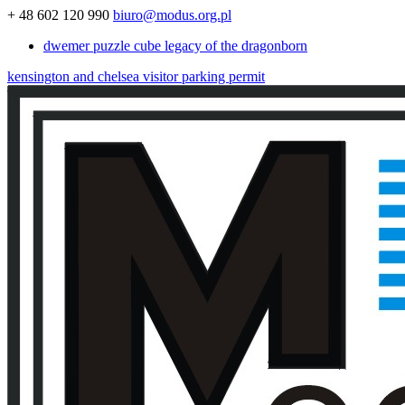
+ 48 602 120 990
biuro@modus.org.pl
dwemer puzzle cube legacy of the dragonborn
kensington and chelsea visitor parking permit