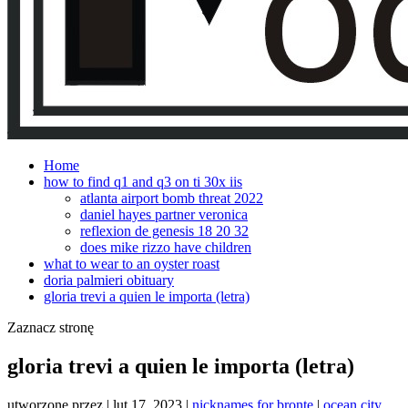
Home
how to find q1 and q3 on ti 30x iis
atlanta airport bomb threat 2022
daniel hayes partner veronica
reflexion de genesis 18 20 32
does mike rizzo have children
what to wear to an oyster roast
doria palmieri obituary
gloria trevi a quien le importa (letra)
Zaznacz stronę
gloria trevi a quien le importa (letra)
utworzone przez
|
lut 17, 2023
|
nicknames for bronte
|
ocean city